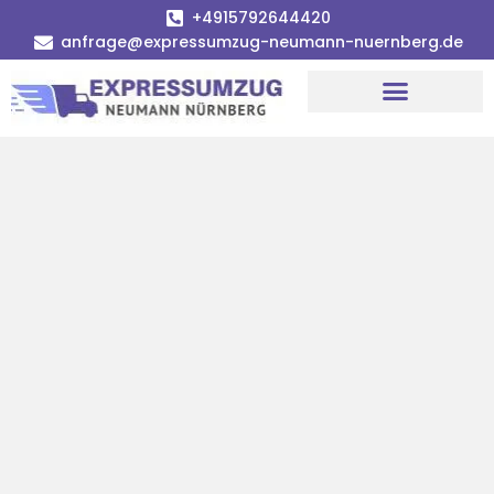
+4915792644420
anfrage@expressumzug-neumann-nuernberg.de
Umzugsunternehmen Nürnberg
Umzugsservice Nürnberg