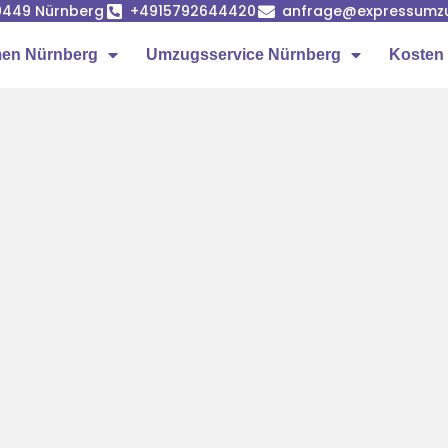
90449 Nürnberg
+4915792644420
anfrage@expressumz
en Nürnberg
Umzugsservice Nürnberg
Kosten 