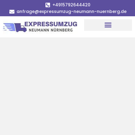
+4915792644420
anfrage@expressumzug-neumann-nuernberg.de
Umzugsunternehmen Nürnberg
Umzugsservice Nürnberg