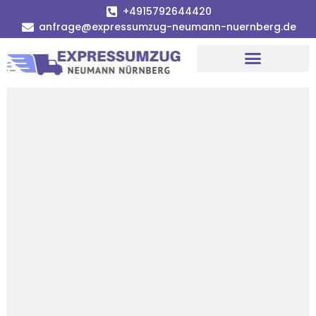
+4915792644420
anfrage@expressumzug-neumann-nuernberg.de
Umzugsunternehmen Nürnberg
Umzugsservice Nürnberg