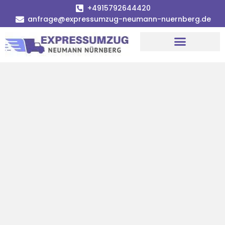
+4915792644420
anfrage@expressumzug-neumann-nuernberg.de
Umzugsunternehmen Nürnberg
Umzugsservice Nürnberg