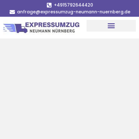
+4915792644420
anfrage@expressumzug-neumann-nuernberg.de
Umzugsunternehmen Nürnberg
Umzugsservice Nürnberg