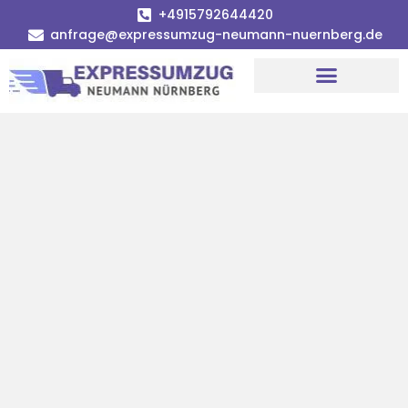
+4915792644420
anfrage@expressumzug-neumann-nuernberg.de
Umzugsunternehmen Nürnberg
Umzugsservice Nürnberg