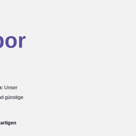
por
n:
Unser
nd günstige
artigen