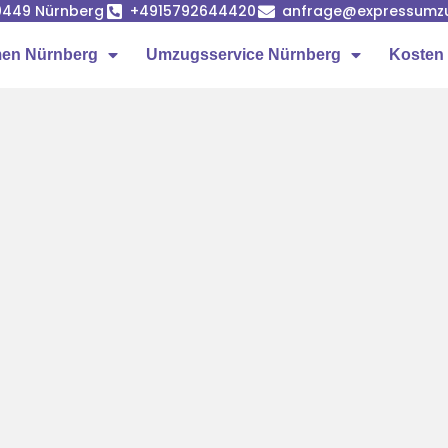
90449 Nürnberg
+4915792644420
anfrage@expressumz
en Nürnberg
Umzugsservice Nürnberg
Kosten 