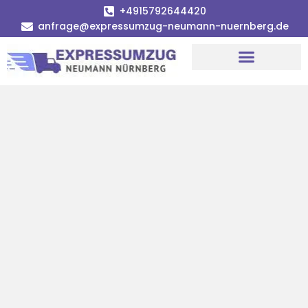
+4915792644420
anfrage@expressumzug-neumann-nuernberg.de
Umzugsunternehmen Nürnberg
Umzugsservice Nürnberg