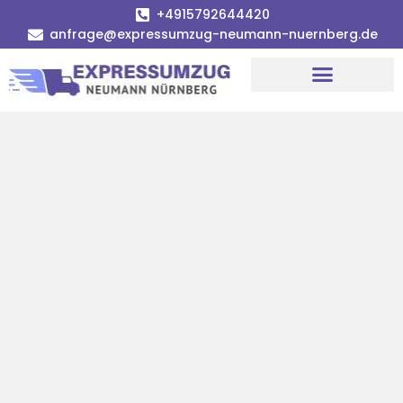
+4915792644420
anfrage@expressumzug-neumann-nuernberg.de
Umzugsunternehmen Nürnberg
Umzugsservice Nürnberg