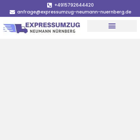
+4915792644420
anfrage@expressumzug-neumann-nuernberg.de
Umzugsunternehmen Nürnberg
Umzugsservice Nürnberg