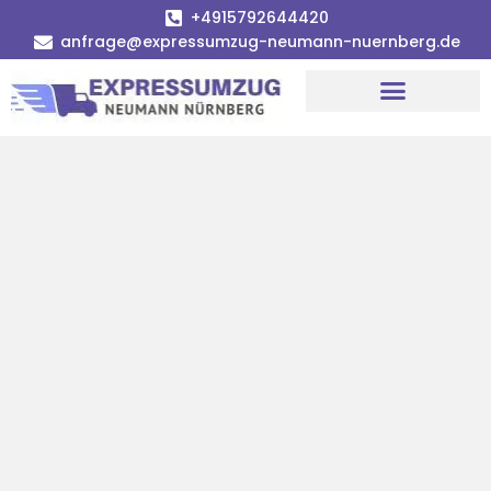
+4915792644420
anfrage@expressumzug-neumann-nuernberg.de
Umzugsunternehmen Nürnberg
Umzugsservice Nürnberg