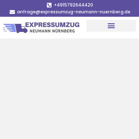
+4915792644420
anfrage@expressumzug-neumann-nuernberg.de
Umzugsunternehmen Nürnberg
Umzugsservice Nürnberg