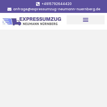
+4915792644420
anfrage@expressumzug-neumann-nuernberg.de
Umzugsunternehmen Nürnberg
Umzugsservice Nürnberg