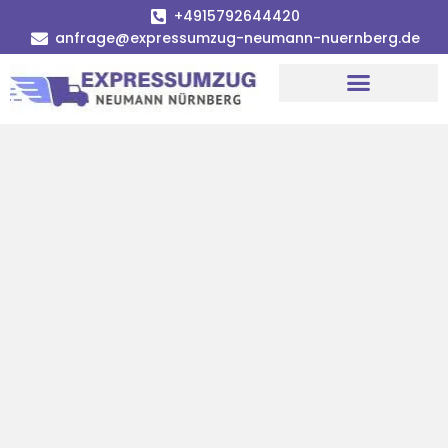
+4915792644420
anfrage@expressumzug-neumann-nuernberg.de
Umzugsunternehmen Nürnberg
Umzugsservice Nürnberg