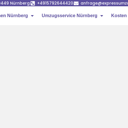
90449 Nürnberg
+4915792644420
anfrage@expressumz
en Nürnberg
Umzugsservice Nürnberg
Kosten 