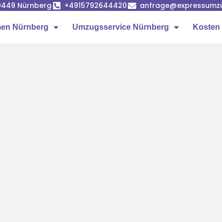
90449 Nürnberg
+4915792644420
anfrage@expressumz
en Nürnberg
Umzugsservice Nürnberg
Kosten 