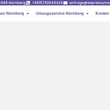
90449 Nürnberg
+4915792644420
anfrage@expressumz
en Nürnberg
Umzugsservice Nürnberg
Kosten 