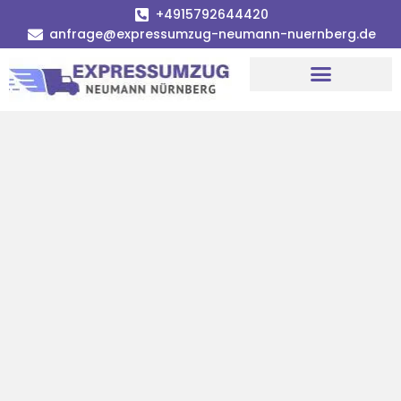
+4915792644420
anfrage@expressumzug-neumann-nuernberg.de
Umzugsunternehmen Nürnberg
Umzugsservice Nürnberg