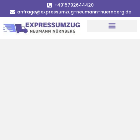
+4915792644420
anfrage@expressumzug-neumann-nuernberg.de
Umzugsunternehmen Nürnberg
Umzugsservice Nürnberg