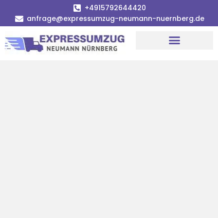
+4915792644420
anfrage@expressumzug-neumann-nuernberg.de
Umzugsunternehmen Nürnberg
Umzugsservice Nürnberg