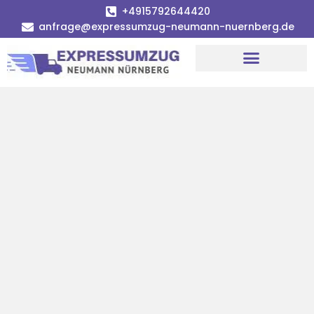
+4915792644420
anfrage@expressumzug-neumann-nuernberg.de
Umzugsunternehmen Nürnberg
Umzugsservice Nürnberg