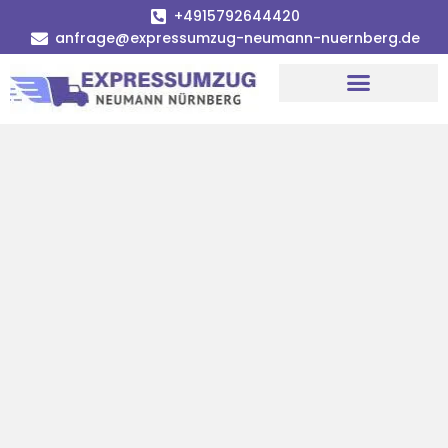
+4915792644420
anfrage@expressumzug-neumann-nuernberg.de
Umzugsunternehmen Nürnberg
Umzugsservice Nürnberg