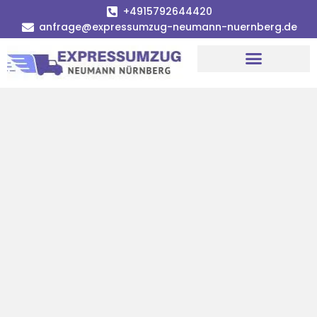
+4915792644420
anfrage@expressumzug-neumann-nuernberg.de
Umzugsunternehmen Nürnberg
Umzugsservice Nürnberg