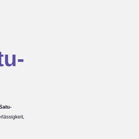
tu-
Satu-
lässigkeit,