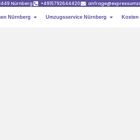
90449 Nürnberg
+4915792644420
anfrage@expressumz
en Nürnberg
Umzugsservice Nürnberg
Kosten 