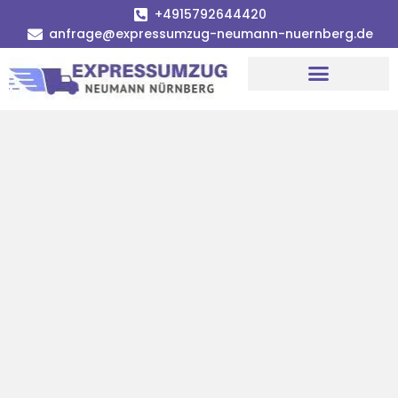
+4915792644420
anfrage@expressumzug-neumann-nuernberg.de
Umzugsunternehmen Nürnberg
Umzugsservice Nürnberg