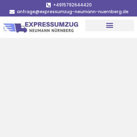
+4915792644420
anfrage@expressumzug-neumann-nuernberg.de
Umzugsunternehmen Nürnberg
Umzugsservice Nürnberg