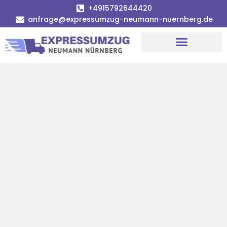
+4915792644420
anfrage@expressumzug-neumann-nuernberg.de
Umzugsunternehmen Nürnberg
Umzugsservice Nürnberg