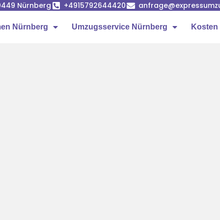
90449 Nürnberg
+4915792644420
anfrage@expressumz
en Nürnberg
Umzugsservice Nürnberg
Kosten 