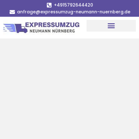
+4915792644420
anfrage@expressumzug-neumann-nuernberg.de
Umzugsunternehmen Nürnberg
Umzugsservice Nürnberg