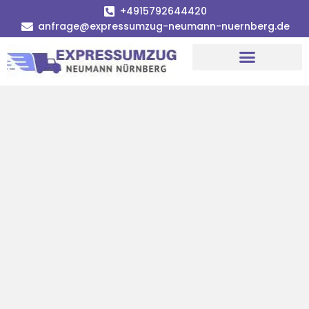
+4915792644420
anfrage@expressumzug-neumann-nuernberg.de
Umzugsunternehmen Nürnberg
Umzugsservice Nürnberg