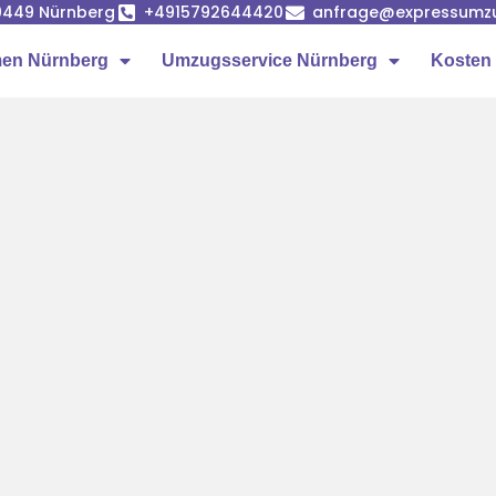
90449 Nürnberg
+4915792644420
anfrage@expressumz
en Nürnberg
Umzugsservice Nürnberg
Kosten 