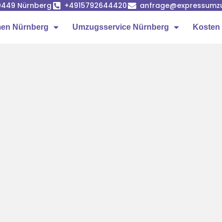
90449 Nürnberg
+4915792644420
anfrage@expressumz
en Nürnberg
Umzugsservice Nürnberg
Kosten 