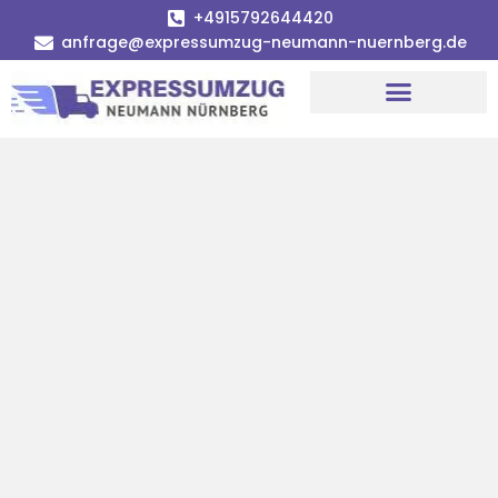
+4915792644420
anfrage@expressumzug-neumann-nuernberg.de
Umzugsunternehmen Nürnberg
Umzugsservice Nürnberg