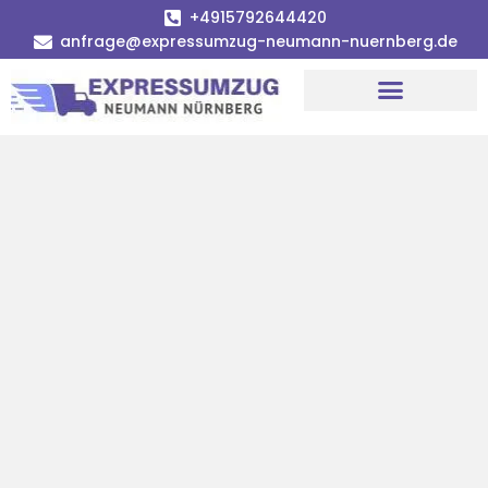
+4915792644420
anfrage@expressumzug-neumann-nuernberg.de
Umzugsunternehmen Nürnberg
Umzugsservice Nürnberg