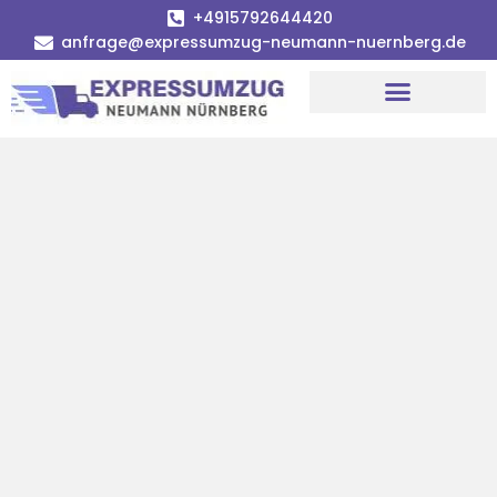
+4915792644420
anfrage@expressumzug-neumann-nuernberg.de
Umzugsunternehmen Nürnberg
Umzugsservice Nürnberg