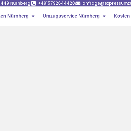
90449 Nürnberg
+4915792644420
anfrage@expressumz
en Nürnberg
Umzugsservice Nürnberg
Kosten 