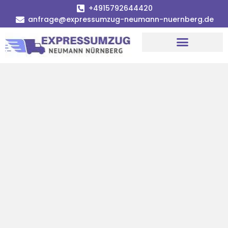
+4915792644420
anfrage@expressumzug-neumann-nuernberg.de
Umzugsunternehmen Nürnberg
Umzugsservice Nürnberg