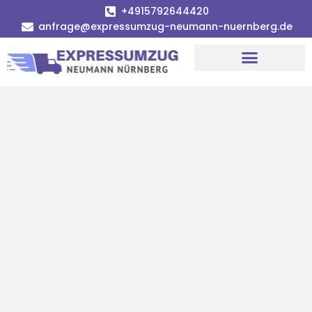
+4915792644420
anfrage@expressumzug-neumann-nuernberg.de
Umzugsunternehmen Nürnberg
Umzugsservice Nürnberg