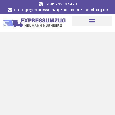
+4915792644420
anfrage@expressumzug-neumann-nuernberg.de
Umzugsunternehmen Nürnberg
Umzugsservice Nürnberg