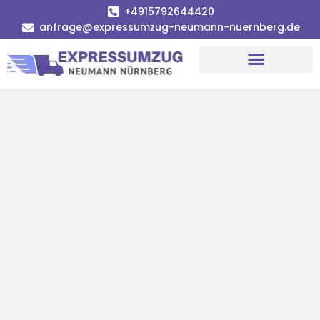
+4915792644420
anfrage@expressumzug-neumann-nuernberg.de
Umzugsunternehmen Nürnberg
Umzugsservice Nürnberg