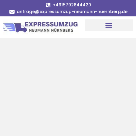
+4915792644420
anfrage@expressumzug-neumann-nuernberg.de
Umzugsunternehmen Nürnberg
Umzugsservice Nürnberg