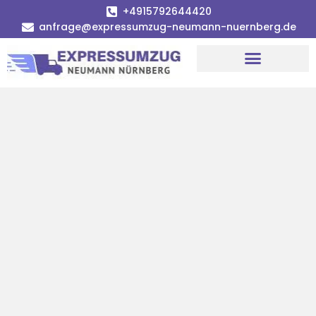
+4915792644420
anfrage@expressumzug-neumann-nuernberg.de
Umzugsunternehmen Nürnberg
Umzugsservice Nürnberg