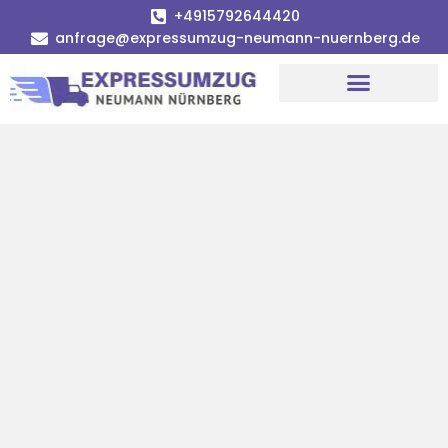
+4915792644420
anfrage@expressumzug-neumann-nuernberg.de
Umzugsunternehmen Nürnberg
Umzugsservice Nürnberg