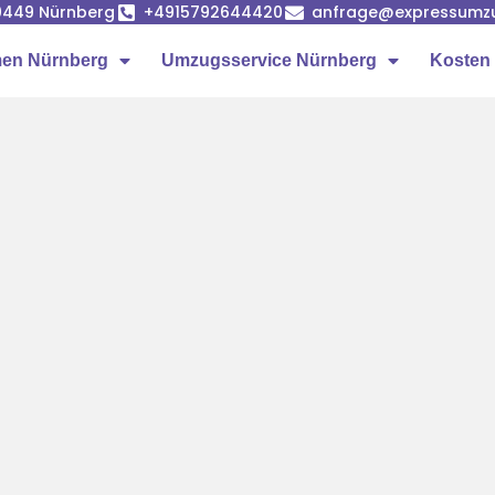
90449 Nürnberg
+4915792644420
anfrage@expressumz
en Nürnberg
Umzugsservice Nürnberg
Kosten 