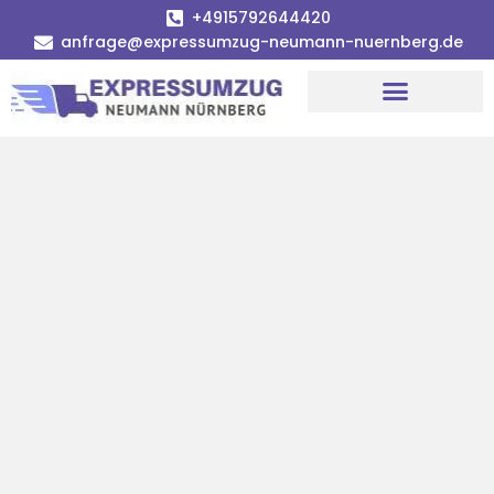
+4915792644420
anfrage@expressumzug-neumann-nuernberg.de
Umzugsunternehmen Nürnberg
Umzugsservice Nürnberg