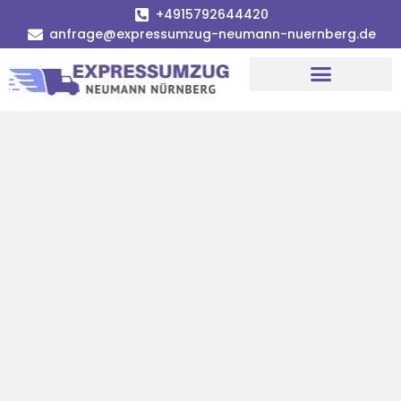
+4915792644420
anfrage@expressumzug-neumann-nuernberg.de
Umzugsunternehmen Nürnberg
Umzugsservice Nürnberg