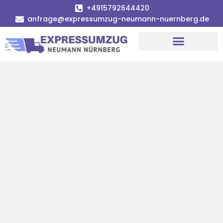
+4915792644420
anfrage@expressumzug-neumann-nuernberg.de
Umzugsunternehmen Nürnberg
Umzugsservice Nürnberg