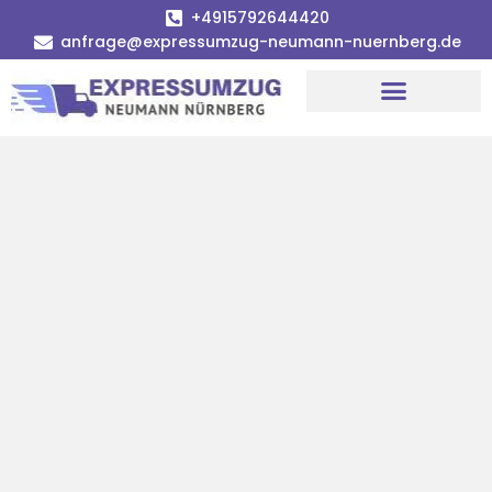
+4915792644420
anfrage@expressumzug-neumann-nuernberg.de
Umzugsunternehmen Nürnberg
Umzugsservice Nürnberg