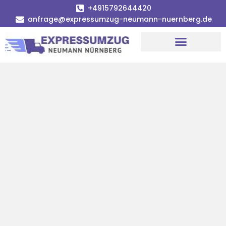
+4915792644420
anfrage@expressumzug-neumann-nuernberg.de
Umzugsunternehmen Nürnberg
Umzugsservice Nürnberg